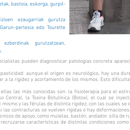
tak, bastoia, eskorga, gurpil-
zioen ezaugarriak gurutza
Garun-perlesia edo Tourette
ezberdinak gurutzatzean,
.
pecialistas pueden diagnosticar patologías concreta apare
asticidad: aunque el origen es neurológico, hay una dur
 a la rigidez y acortamiento de los mismos. Esto dificulta
 ellas las más conocidas son: la fisioterapia para el est
 Central, la Toxina Botulínica (Botox), el cual se inye
 mismo y las férulas de distinta rigidez, con las cuales se 
 las contracturas se vuelven rígidas o hay deformaciones,
cnicos de apoyo, como muletas, bastón, andador, silla de 
uzarse características de distintas condiciones como el