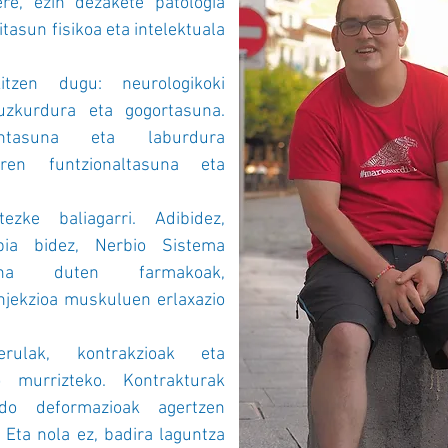
ere, ezin dezakete patologia
tasun fisikoa eta intelektuala
kitzen dugu: neurologikoki
uzkurdura eta gogortasuna.
ntasuna eta laburdura
aren funtzionaltasuna eta
ezke baliagarri. Adibidez,
pia bidez, Nerbio Sistema
ena duten farmakoak,
injekzioa muskuluen erlaxazio
erulak, kontrakzioak eta
 murrizteko. Kontrakturak
do deformazioak agertzen
. Eta nola ez, badira laguntza