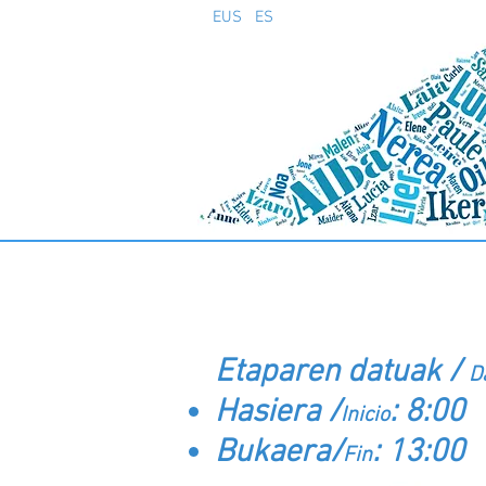
EUS
ES
13.ETAPA (Irailak 27
Etaparen datuak /
D
Hasiera /
: 8:00
Inicio
Bukaera/
: 13:00
Fin