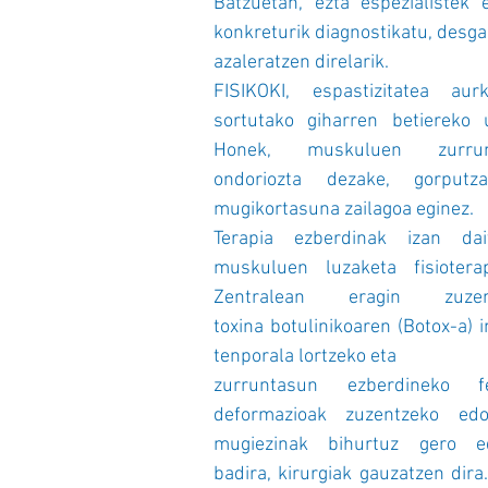
Batzuetan, ezta espezialistek 
konkreturik diagnostikatu, desgai
azaleratzen direlarik.
FISIKOKI, espastizitatea aur
sortutako giharren betiereko 
Honek, muskuluen zurru
ondoriozta dezake, gorputz
mugikortasuna zailagoa eginez.
Terapia ezberdinak izan dait
muskuluen luzaketa fisiotera
Zentralean eragin zuz
toxina botulinikoaren (Botox-a) 
tenporala lortzeko eta
zurruntasun ezberdineko f
deformazioak zuzentzeko edo
mugiezinak bihurtuz gero e
badira, kirurgiak gauzatzen dira