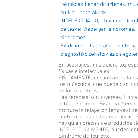
teknikoak behar dituztenak, mule
aulkia... bezalakoak.
INTELEKTUALKI, hainbat kondi
daitezke: Asperger sindromea, 
sindromea.
Sindrome hauetako sintoma 
diagnostiko zehatzik ez da egoten
En ocasiones, ni siquiera los es
físicas e intelectuales.
FÍSICAMENTE, encontramos la esp
los músculos, que puede dar lugar
de los miembros.
Las terapias son diversas. Entre
actúan sobre el Sistema Nervioso
produce la relajación temporal del
contracciones de los miembros. Si
hay quien precisa de productos té
INTELECTUALMENTE, pueden entrecr
Síndr0me de Tourette.