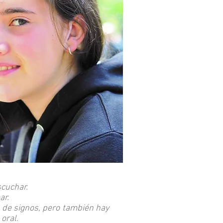
scuchar.
ar.
 de signos, pero también hay
oral.