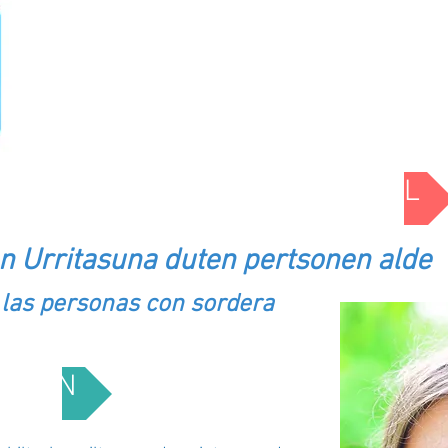
NALA / DIVERSIDAD FUNCIONAL
 Urritasuna duten pertsonen alde
 las personas con sordera
PCIÓN