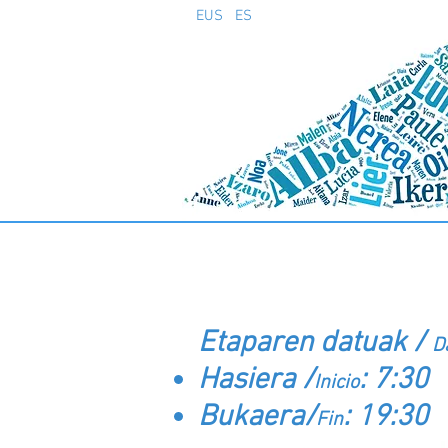
EUS
ES
1.ETAPA (Irailak 15):
Etaparen datuak /
D
Hasiera /
: 7:30
Inicio
Bukaera/
: 19:30
Fin