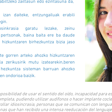
biltzeko zailtasun edo ezintasuna da,
izan daiteke, entzungailuak erabili
gin.
sinkrasia garatu lezake, zeinu
 pertsonak, baina baita ere ba daude
hizkuntzaren birhezkuntza bizia jaso
te gorren arteko ahozko hizkuntzaren
a zerikusirik mutu izatearekin,beren
o hezkuntza sisteman barruan ahozko
en ondorioa baizik.
mposibilidad de usar el sentido del oído, incapacidad para e
ompleta, pudiendo utilizar audífonos o hacer implante cocle
llar idiosincrasia, personas que se comunican con lengua
nas que han recibido una intensa reeducación del lenguaje 