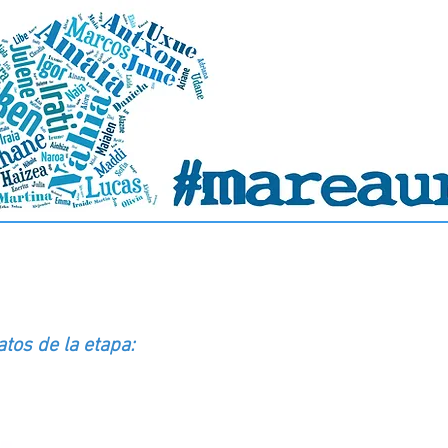
 Cap de Creus- La Vajol (84 km)
atos de la etapa: