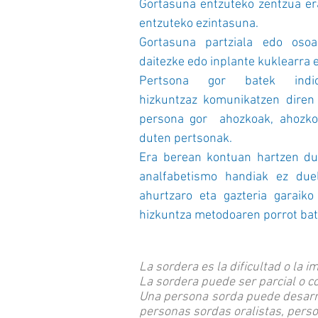
Gortasuna entzuteko zentzua era
entzuteko ezintasuna.
Gortasuna partziala edo osoa 
daitezke edo inplante kuklearra e
Pertsona gor batek indio
hizkuntzaz komunikatzen diren
persona gor ahozkoak, ahozko 
duten pertsonak.
Era berean kontuan hartzen du
analfabetismo handiak ez duel
ahurtzaro eta gazteria garaik
hizkuntza metodoaren porrot bat
La sordera es la dificultad o la i
La sordera puede ser parcial o c
Una persona sorda puede desarro
personas sordas oralistas, perso