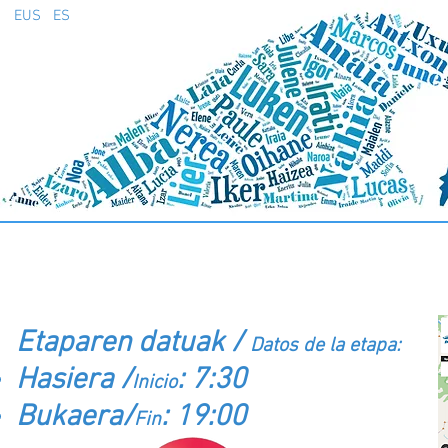
EUS
ES
4º ETAPA (18 Septiembre): Puigcer
Etaparen datuak /
Datos de la etapa:
Hasiera /
: 7:30
Inicio
Bukaera/
: 19:00
Fin