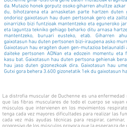
Duchenne gihar-distrofia gene baten mutazioak eraginda
da. Mutazio honek gorputz osoko giharren ahultze azkar 
du, bihotzarena eta arnasketan parte hartzen duten 
ondorioz gaixotasun hau duen pertsonak gero eta zailt
oinarrizko bizi funtzioak mantentzeko eta eguneroko jar
eta laguntza tekniko gehiago beharko ditu arnasa hartzek
mantentzeko, buruari eusteko, etab. Giharren ahu
gaixotasun hau duten pertsonen bizi-iraupena asko murr
Gaixotasun hau eragiten duen gen-mutazioa belaunaldi 
daiteke pertsonen ADNan eta edozein momentu eta f
kasu bat. Gaixotasun hau duten pertsona gehienak ber
hau jaso duten gizonezkoak dira. Gaixotasun hau ume
Gutxi gora behera 3.600 gizonetatik 1ek du gaixotasun h
La distrofia muscular de Duchenne es una enfermedad r
que las fibras musculares de todo el cuerpo se vayan d
músculos que intervienen en los movimientos respirato
tenga cada vez mayores dificultades para realizar las fun
cada vez más ayudas técnicas para respirar, caminar, 
progresivo de los músculos provoca que la esperanza de v