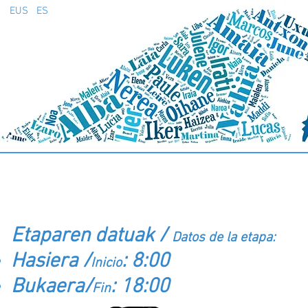
EUS
ES
9.ETAPA (Ekainak 2 de Junio): Balo
Etaparen datuak /
Datos de la etapa:
Hasiera /
: 8:00
Inicio
Bukaera/
: 18:00
Fin