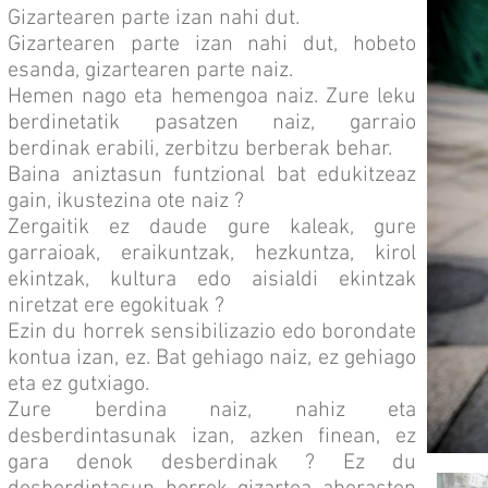
Gizartearen parte izan nahi dut.
Gizartearen parte izan nahi dut, hobeto
esanda, gizartearen parte naiz.
Hemen nago eta hemengoa naiz. Zure leku
berdinetatik pasatzen naiz, garraio
berdinak erabili, zerbitzu berberak behar.
Baina aniztasun funtzional bat edukitzeaz
gain, ikustezina ote naiz ?
Zergaitik ez daude gure kaleak, gure
garraioak, eraikuntzak, hezkuntza, kirol
ekintzak, kultura edo aisialdi ekintzak
niretzat ere egokituak ?
Ezin du horrek sensibilizazio edo borondate
kontua izan, ez. Bat gehiago naiz, ez gehiago
eta ez gutxiago.
Zure berdina naiz, nahiz eta
desberdintasunak izan, azken finean, ez
gara denok desberdinak ? Ez du