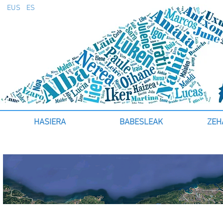
EUS
ES
HASIERA
BABESLEAK
ZEH