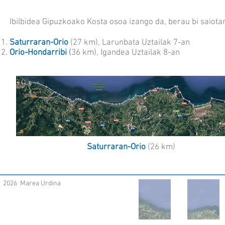
Ibilbidea Gipuzkoako Kosta osoa izango da, berau bi saiota
Saturraran-Orio
(27 km), Larunbata Uztailak 7-an
Orio-Hondarribi
(
36 km), Igandea Uztailak 8-an
Saturraran-Orio
(26 km)
2026 Marea Urdina