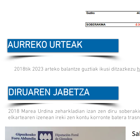
AURREKO URTEAK
2018tik 2023 arteko balantze guztiak ikusi ditzazkezu
h
DIRUAREN JABETZA
2018 Marea Urdina zeharkladian izan zen diru soberaki
elkartearen izenean ireki zen kontu korronte batera trasnf