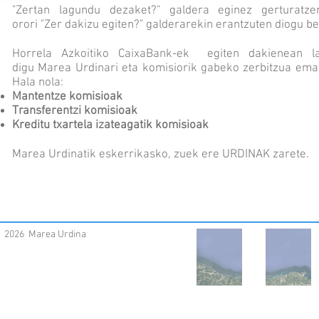
"Zertan lagundu dezaket?" galdera eginez gerturatze
orori "Zer dakizu egiten?" galderarekin erantzuten diogu bet
Horrela Azkoitiko CaixaBank-ek egiten dakienean l
digu Marea Urdinari eta komisiorik gabeko zerbitzua ema
Hala nola:
Mantentze komisioak
Transferentzi komisioak
Kreditu txartela izateagatik komisioak
Marea Urdinatik eskerrikasko, zuek ere URDINAK zarete.
2026 Marea Urdina