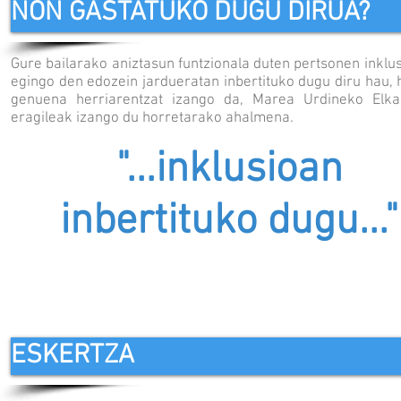
NON GASTATUKO DUGU DIRUA?
Gure bailarako aniztasun funtzionala duten pertsonen inklu
egingo den edozein jardueratan inbertituko dugu diru hau, h
genuena herriarentzat izango da, Marea Urdineko Elka
eragileak izango du horretarako ahalmena.
"...inklusioan
inbertituko dugu..."
ESKERTZA