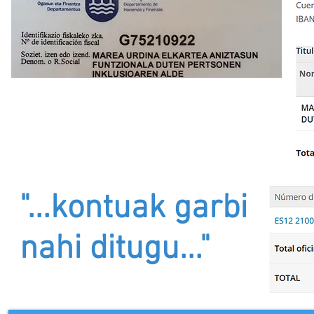
"...kontuak garbi
nahi ditugu..."