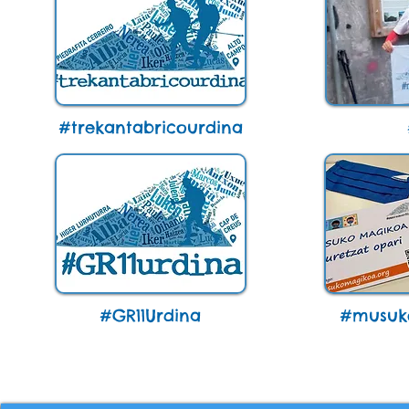
#trekantabricourdina
#GR11Urdina
#musuk