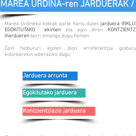
#MAREAURDINA ABESTIA
MAREA URDINA-ren JARDUERAK /
Marea Urdineko kideak parte hartu duten
jarduera INKLU
EGOKITUTAKO ekimen
eta egin diren
KONTZIENTZ
ihardueren
berri emango dugu hemen.
Zein helbururi egiten dion erreferentzia goiburu
kolorearekin adieraziko dugu.
Jarduera arrunta
Egokitutako jarduera
Kontzientziazio jarduera