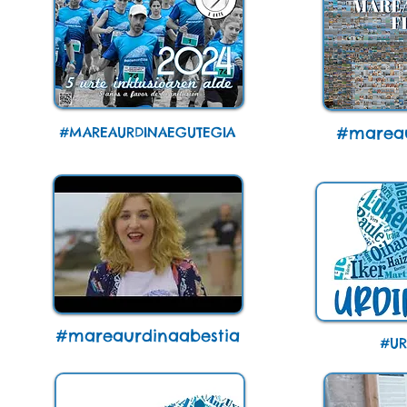
#mareau
#MAREAURDINAEGUTEGIA
#mareaurdinaabestia
#UR